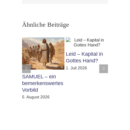
Ähnliche Beiträge
Leid – Kapital in
Nicht „od
Gottes Hand?
sondern 
1. Juli 2026
1. Juni 20
SAMUEL – ein
bemerkenswertes
Vorbild
5. August 2026