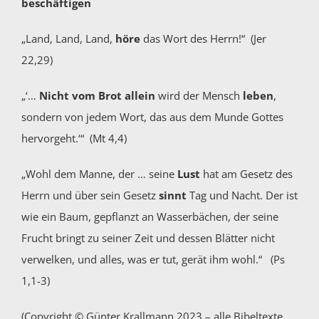
beschäftigen
„Land, Land, Land,
höre
das Wort des Herrn!“ (Jer
22,29)
„‘…
Nicht vom Brot allein
wird der Mensch
leben
,
sondern von jedem Wort, das aus dem Munde Gottes
hervorgeht.‘“ (Mt 4,4)
„Wohl dem Manne, der … seine
Lust
hat am Gesetz des
Herrn und über sein Gesetz
sinnt
Tag und Nacht. Der ist
wie ein Baum, gepflanzt an Wasserbächen, der seine
Frucht bringt zu seiner Zeit und dessen Blätter nicht
verwelken, und alles, was er tut, gerät ihm wohl.“ (Ps
1,1-3)
(Copyright © Günter Krallmann 2023 – alle Bibeltexte