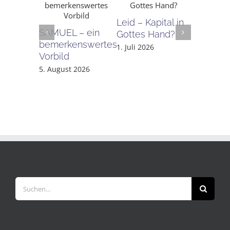
Leid – Kapital in
Nicht „od
SAMUEL – ein
Gottes Hand?
sondern
bemerkenswertes
1. Juli 2026
1. Juni 20
Vorbild
5. August 2026
Suche
nach: